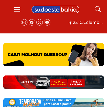
☀️
22°C,
Columbus