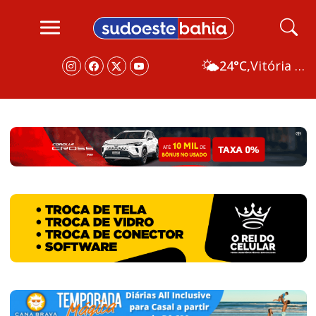
🌤️
24°C,
Vitória da Conquista