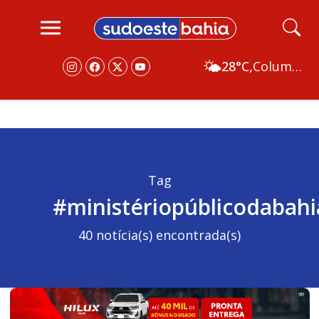
🌤️
28°C,
Columbus
Tag
#ministériopúblicodabahi
40 notícia(s) encontrada(s)