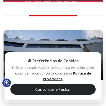
🍪 Preferências de Cookies
Utilizamos cookies para melhorar sua experiência. Ao
continuar, você concorda com nossa
Política de
Privacidade
.
25 MAI 2026 / 14H56
Concordar e Fechar
MP fiscaliza shows de Alok e Zé Neto &
Cristiano em Santa Maria e Coribe