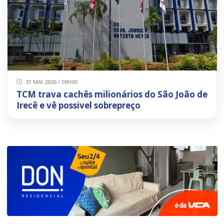
31 MAI 2026 / 09H00
TCM trava cachês milionários do São João de
Irecê e vê possivel sobrepreço