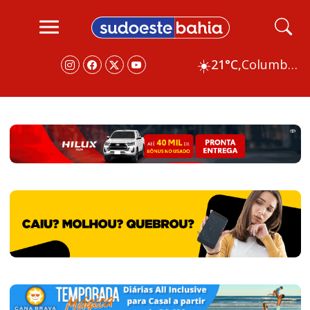
☀️
21°C,
Columbus