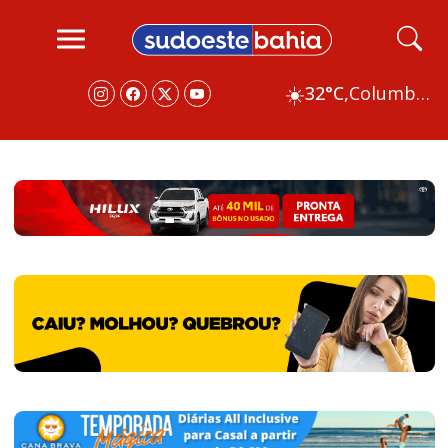
☀️
32°C,
Columbus