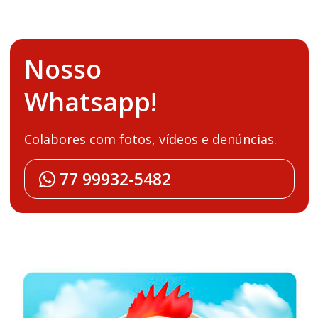
Nosso
Whatsapp!
Colabores com fotos, vídeos e denúncias.
77 99932-5482