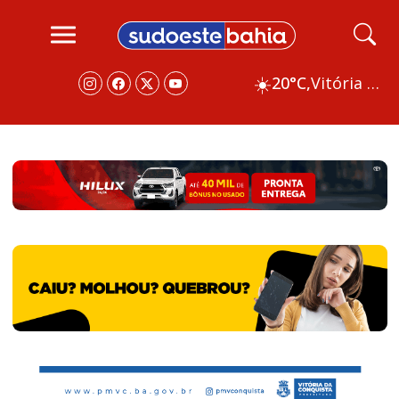
☀️
20°C,
Vitória da Conquista