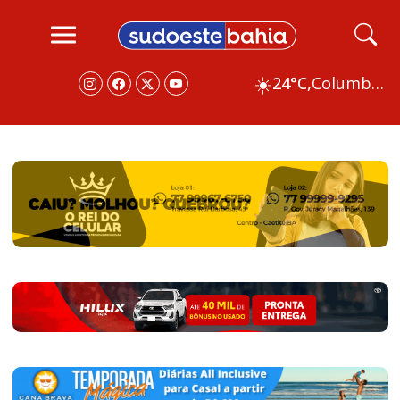
☀️
24°C,
Columbus