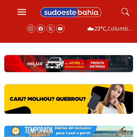
☁️
23°C,
Columbus