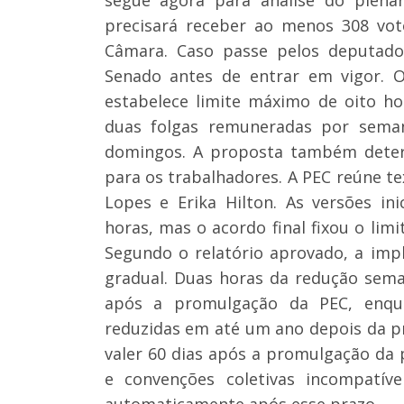
precisará receber ao menos 308 vot
Câmara. Caso passe pelos deputados
Senado antes de entrar em vigor. 
estabelece limite máximo de oito ho
duas folgas remuneradas por seman
domingos. A proposta também determ
para os trabalhadores. A PEC reúne t
Lopes e Erika Hilton. As versões i
horas, mas o acordo final fixou o lim
Segundo o relatório aprovado, a im
gradual. Duas horas da redução sema
após a promulgação da PEC, enqua
reduzidas em até um ano depois da pri
valer 60 dias após a promulgação da
e convenções coletivas incompatív
automaticamente após esse prazo.