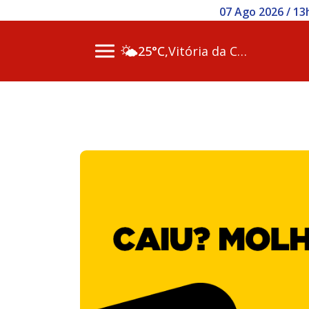
07 Ago 2026 / 1
🌤️
25°C,
Vitória da Conq…