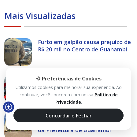
Mais Visualizadas
Furto em galpão causa prejuízo de
R$ 20 mil no Centro de Guanambi
Rondesp apreende motos e
🍪 Preferências de Cookies
recupera carro furtado em ação
Utilizamos cookies para melhorar sua experiência. Ao
em Guanambi
continuar, você concorda com nossa
Política de
Privacidade
.
Prestadores denunciam cinco
Concordar e Fechar
meses de atraso em pagamentos
da Prefeitura de Guanambi