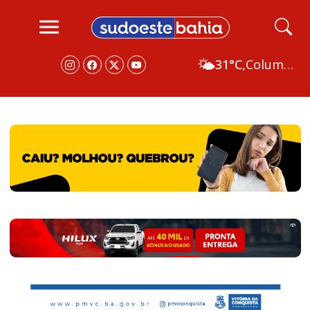
🌤️
31°C,
Columbus