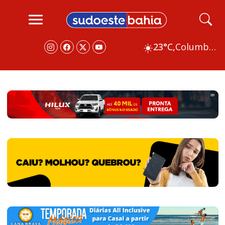
☀️
23°C,
Columbus