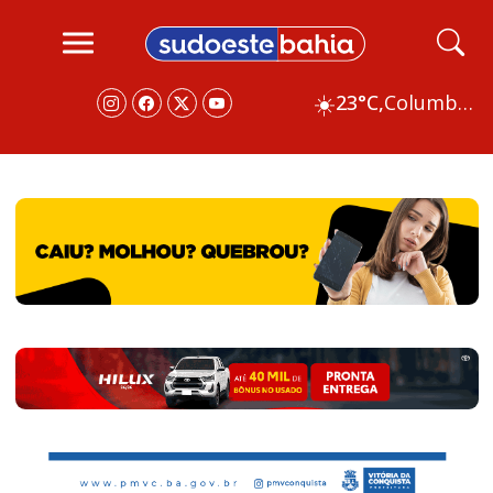
☀️
23°C,
Columbus