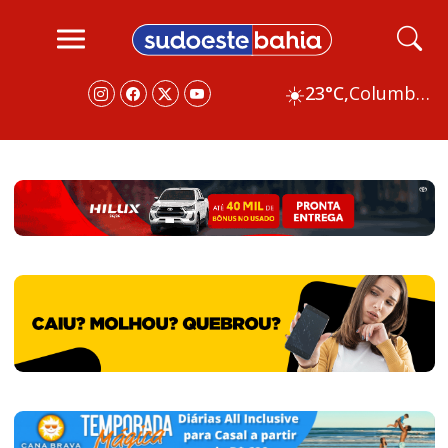
☀️
23°C,
Columbus