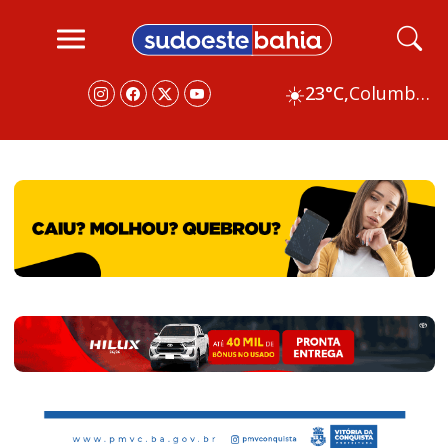
☀️
23°C,
Columbus