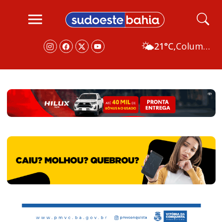
🌤️
21°C,
Columbus