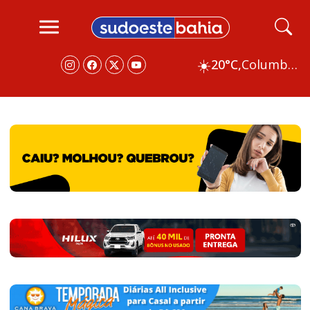
☀️
20°C,
Columbus