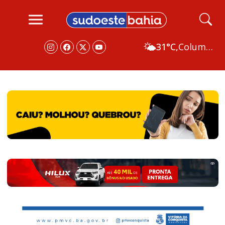
🌤️
31°C,
Columbus