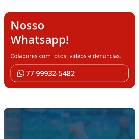
Nosso
Whatsapp!
Colabores com fotos, vídeos e denúncias.
77 99932-5482