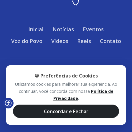
Inicial
Notícias
Eventos
Voz do Povo
Vídeos
Reels
Contato
Política de Privacidade
🍪 Preferências de Cookies
Utilizamos cookies para melhorar sua experiência. Ao
Sudoeste Bahia © 2026 - Todos os direitos
continuar, você concorda com nossa
Política de
Privacidade
.
reservados.
Concordar e Fechar