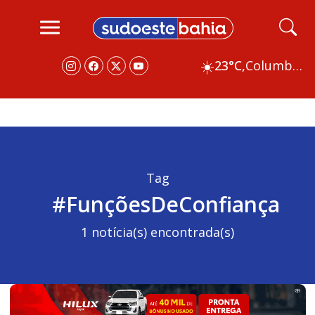
☀️
23°C,
Columbus
Tag
#FunçõesDeConfiança
1 notícia(s) encontrada(s)