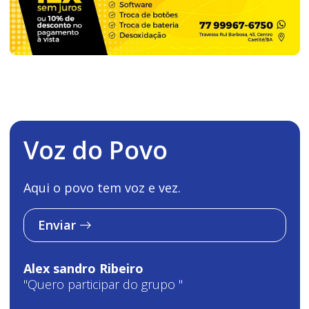
Voz do Povo
Aqui o povo tem voz e vez.
Enviar
Alex sandro Ribeiro
"Quero participar do grupo "