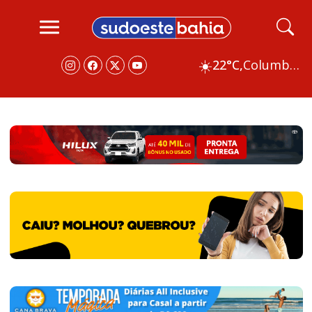
☀️
22°C,
Columbus