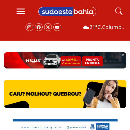
☁️
21°C,
Columbus