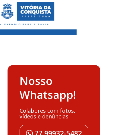
Nosso
Whatsapp!
Colabores com fotos,
vídeos e denúncias.
77 99932-5482