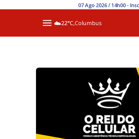
07 Ago 2026 / 14h00 - Inscr
☁️
22°C,
Columbus