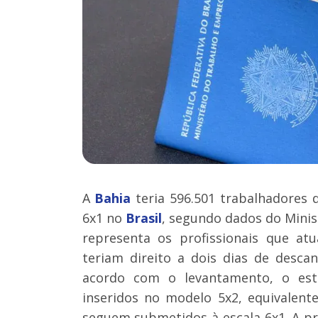
A
Bahia
teria 596.501 trabalhadores 
6x1 no
Brasil
, segundo dados do Mini
representa os profissionais que at
teriam direito a dois dias de desca
acordo com o levantamento, o esta
inseridos no modelo 5x2, equivalent
seguem submetidos à escala 6x1. A p