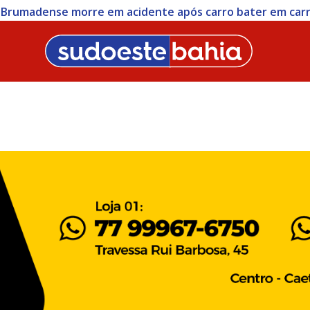
 Civil cumpre mandados e apreende simulacros durante op