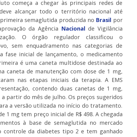
duto começa a chegar às principais redes de
 deve alcançar todo o território nacional até
a primeira semaglutida produzida no
Brasil
por
 aprovação da Agência
Nacional
de Vigilância
lização. O órgão regulador classificou o
o, sem enquadramento nas categorias de
sta fase inicial de lançamento, o medicamento
primeira é uma caneta multidose destinada ao
uma caneta de manutenção com dose de 1 mg,
çaram nas etapas iniciais da terapia. A EMS
resentação, contendo duas canetas de 1 mg,
 a partir do mês de julho. Os preços sugeridos
 a versão utilizada no início do tratamento.
e 1 mg tem preço inicial de R$ 498. A chegada
amentos à base de semaglutida no mercado
 no controle da diabetes tipo 2 e tem ganhado