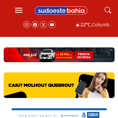
☀️
22°C,
Columbus