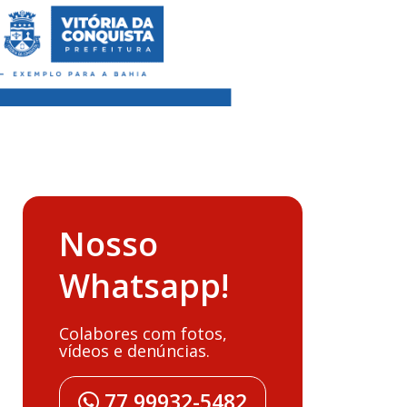
Nosso
Whatsapp!
Colabores com fotos,
vídeos e denúncias.
77 99932-5482