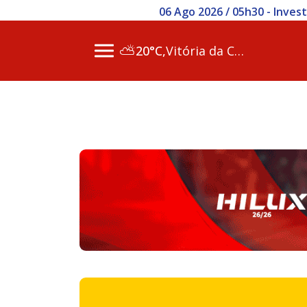
06 Ago 2026 / 05h30 - Inve
⛅
20°C,
Vitória da Conq…