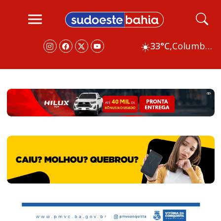
☀️
33°C,
Columbus