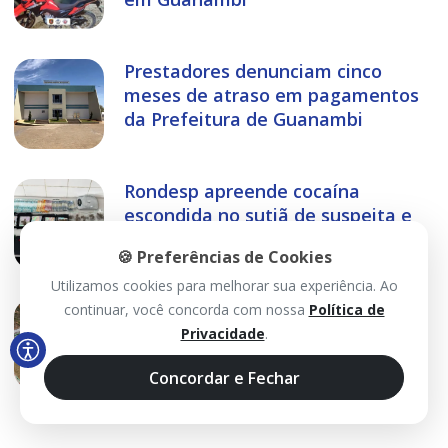
Prestadores denunciam cinco
meses de atraso em pagamentos
da Prefeitura de Guanambi
Rondesp apreende cocaína
escondida no sutiã de suspeita e
prende dupla em Matina
🍪 Preferências de Cookies
Utilizamos cookies para melhorar sua experiência. Ao
Prefeitura de Caetité entrega
continuar, você concorda com nossa
Política de
Praça do São Vicente com
Privacidade
.
estrutura para lazer e convivência
Concordar e Fechar