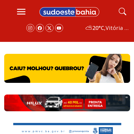
⛅
20°C,
Vitória da Conquista