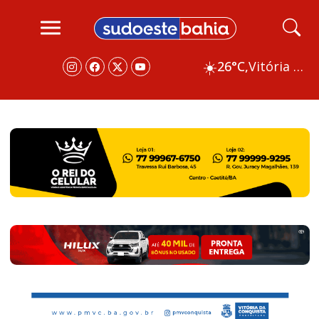
☀️
26°C,
Vitória da Conquista