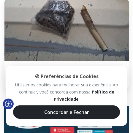
29 JUL 2026 / 10H00
Jovem é preso com maconha após
🍪 Preferências de Cookies
abordagem no Centro de Guanambi
Utilizamos cookies para melhorar sua experiência. Ao
continuar, você concorda com nossa
Política de
Privacidade
.
Concordar e Fechar