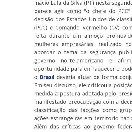
Inácio Lula da Silva (PT) nesta segunda
parece agir como "o chefe do PCC" 
decisão dos Estados Unidos de classi
(PCC) e Comando Vermelho (CV) como
feita durante um almoço promovid
mulheres empresárias, realizado n
abordar o tema da segurança públi
governo norte-americano e afir
oportunidade para enfraquecer o pode
o
Brasil
deveria atuar de forma conj
Em seu discurso, ele criticou a posiçã
medida à postura adotada pelo presi
manifestado preocupação com a deci
classificação das facções como gru
ações estrangeiras em território naci
Além das críticas ao governo feder