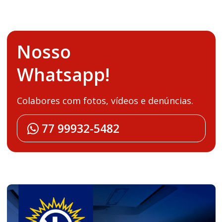
Nosso
Whatsapp!
Colabores com fotos, vídeos e denúncias.
77 99932-5482