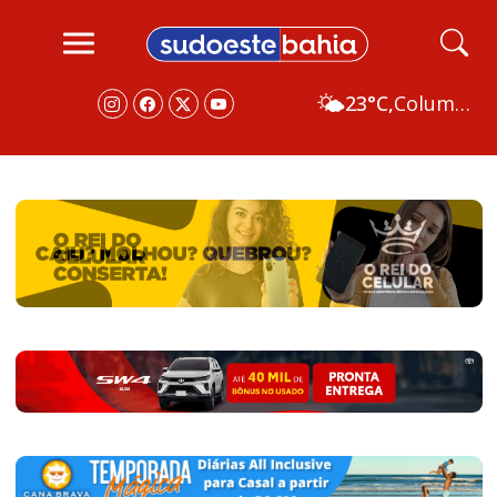
🌤️
23°C,
Columbus