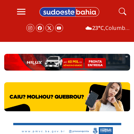
☁️
23°C,
Columbus