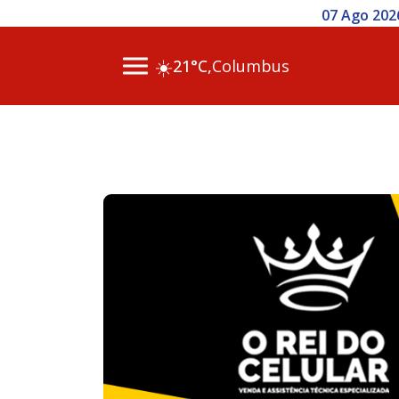
07 Ago 2026
☀️
21°C,
Columbus