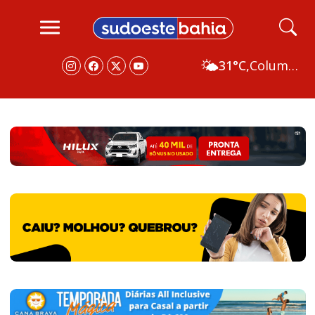
🌤️
31°C,
Columbus