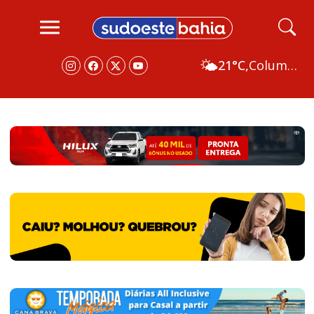
🌤️
21°C,
Columbus