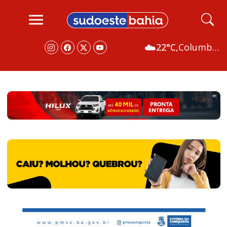
☁️
22°C,
Columbus