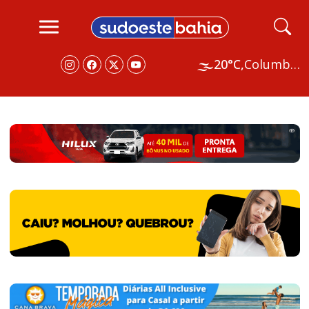
🌫️
20°C,
Columbus