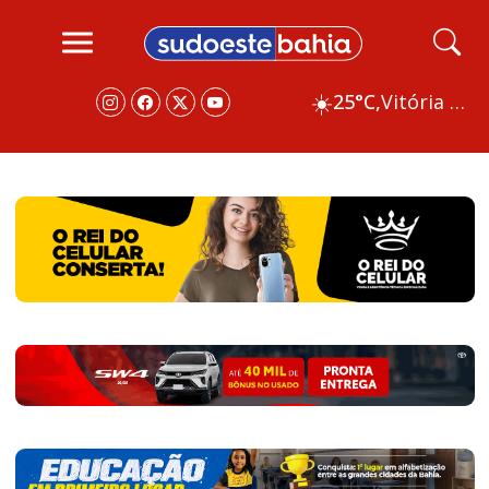
☀️
25°C,
Vitória da Conquista