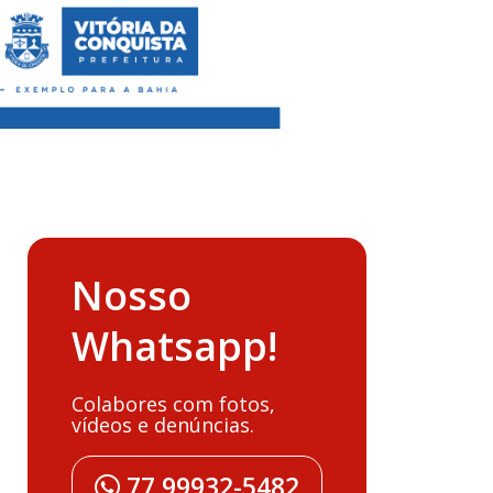
Nosso
Whatsapp!
Colabores com fotos,
vídeos e denúncias.
77 99932-5482