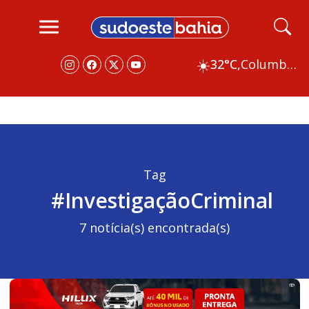
☀️
32°C,
Columbus
Tag
#InvestigaçãoCriminal
7 notícia(s) encontrada(s)