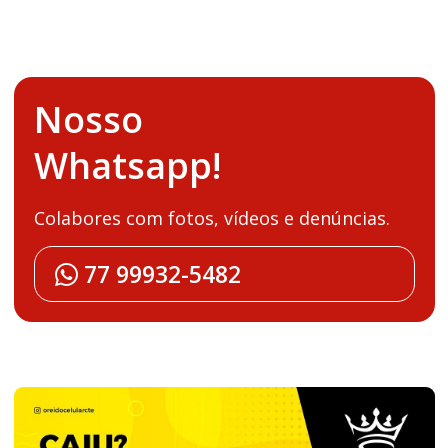
Nosso
Whatsapp!
Colabores com fotos, vídeos e denúncias.
77 99932-5482