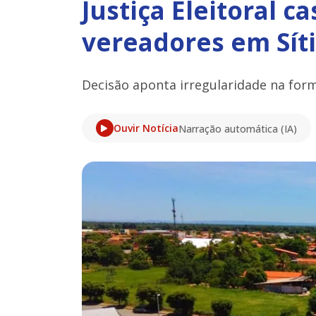
Justiça Eleitoral 
vereadores em Sít
Decisão aponta irregularidade na for
Ouvir Notícia
Narração automática (IA)