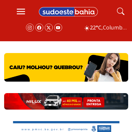
☀️
22°C,
Columbus