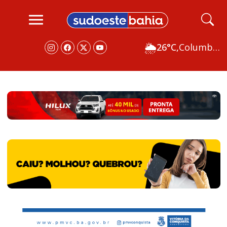
🌦
26°C,
Columbus