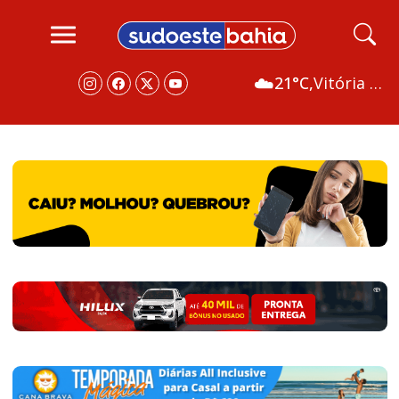
☁️
21°C,
Vitória da Conquista