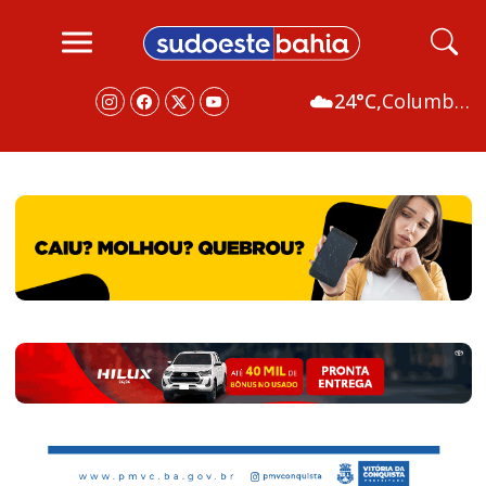
☁️
24°C,
Columbus