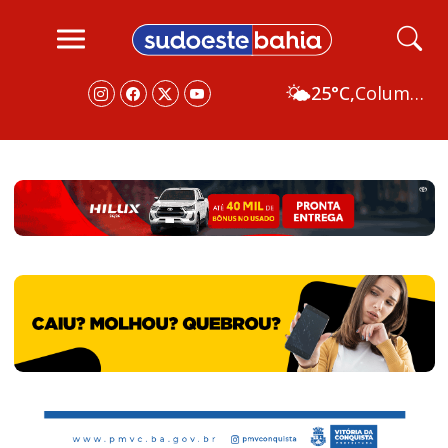
🌤️
25°C,
Columbus