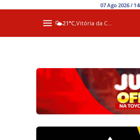
07 Ago 2026 / 14h00 - Inscr
🌤️
21°C,
Vitória da Conq…