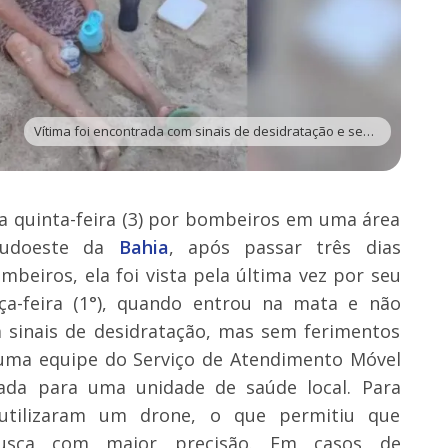
Vítima foi encontrada com sinais de desidratação e sem ferimentos graves - Foto: Divulgação
a quinta-feira (3) por bombeiros em uma área
sudoeste da
Bahia
, após passar três dias
beiros, ela foi vista pela última vez por seu
ça-feira (1°), quando entrou na mata e não
m sinais de desidratação, mas sem ferimentos
e uma equipe do Serviço de Atendimento Móvel
ada para uma unidade de saúde local. Para
 utilizaram um drone, o que permitiu que
usca com maior precisão. Em casos de