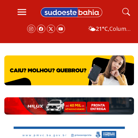
🌤️
21°C,
Columbus