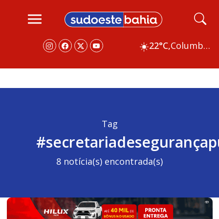
☀️
22°C,
Columbus
Tag
#secretariadesegurançap
8 notícia(s) encontrada(s)