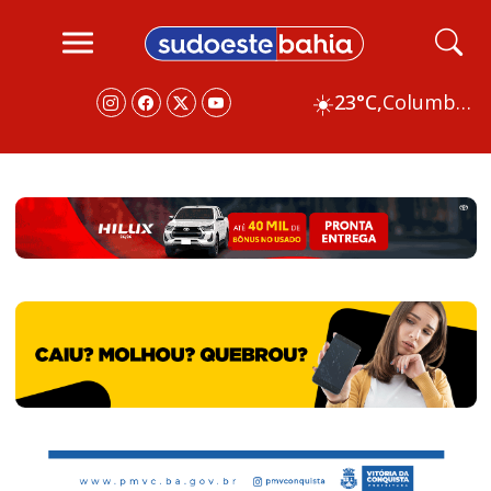
☀️
23°C,
Columbus