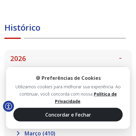
Histórico
2026
Agosto (114)
🍪 Preferências de Cookies
Utilizamos cookies para melhorar sua experiência. Ao
Julho (467)
continuar, você concorda com nossa
Política de
Junho (485)
Privacidade
.
Maio (517)
Concordar e Fechar
Abril (457)
Março (410)