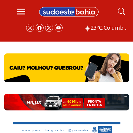
☀️
23°C,
Columbus